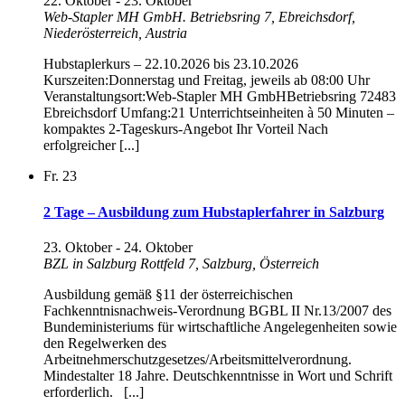
22. Oktober
-
23. Oktober
Web-Stapler MH GmbH.
Betriebsring 7, Ebreichsdorf,
Niederösterreich, Austria
Hubstaplerkurs – 22.10.2026 bis 23.10.2026
Kurszeiten:Donnerstag und Freitag, jeweils ab 08:00 Uhr
Veranstaltungsort:Web-Stapler MH GmbHBetriebsring 72483
Ebreichsdorf Umfang:21 Unterrichtseinheiten à 50 Minuten –
kompaktes 2-Tageskurs-Angebot Ihr Vorteil Nach
erfolgreicher [...]
Fr.
23
2 Tage – Ausbildung zum Hubstaplerfahrer in Salzburg
23. Oktober
-
24. Oktober
BZL in Salzburg
Rottfeld 7, Salzburg, Österreich
Ausbildung gemäß §11 der österreichischen
Fachkenntnisnachweis-Verordnung BGBL II Nr.13/2007 des
Bundeministeriums für wirtschaftliche Angelegenheiten sowie
den Regelwerken des
Arbeitnehmerschutzgesetzes/Arbeitsmittelverordnung.
Mindestalter 18 Jahre. Deutschkenntnisse in Wort und Schrift
erforderlich. [...]