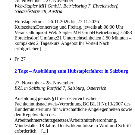
26. November
-
27. November
Web-Stapler MH GmbH.
Betriebsring 7, Ebreichsdorf,
Niederösterreich, Austria
Hubstaplerkurs – 26.11.2026 bis 27.11.2026
Kurszeiten:Donnerstag und Freitag, jeweils ab 08:00 Uhr
Veranstaltungsort:Web-Stapler MH GmbHBetriebsring 72483
Ebreichsdorf Umfang:21 Unterrichtseinheiten à 50 Minuten –
kompaktes 2-Tageskurs-Angebot Ihr Vorteil Nach
erfolgreicher [...]
Fr.
27
2 Tage – Ausbildung zum Hubstaplerfahrer in Salzburg
27. November
-
28. November
BZL in Salzburg
Rottfeld 7, Salzburg, Österreich
Ausbildung gemäß §11 der österreichischen
Fachkenntnisnachweis-Verordnung BGBL II Nr.13/2007 des
Bundeministeriums für wirtschaftliche Angelegenheiten sowie
den Regelwerken des
Arbeitnehmerschutzgesetzes/Arbeitsmittelverordnung.
Mindestalter 18 Jahre. Deutschkenntnisse in Wort und Schrift
erforderlich. [...]