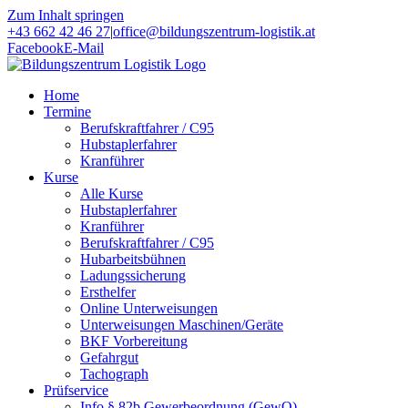
Zum Inhalt springen
+43 662 42 46 27
|
office@bildungszentrum-logistik.at
Facebook
E-Mail
Home
Termine
Berufskraftfahrer / C95
Hubstaplerfahrer
Kranführer
Kurse
Alle Kurse
Hubstaplerfahrer
Kranführer
Berufskraftfahrer / C95
Hubarbeitsbühnen
Ladungssicherung
Ersthelfer
Online Unterweisungen
Unterweisungen Maschinen/Geräte
BKF Vorbereitung
Gefahrgut
Tachograph
Prüfservice
Info § 82b Gewerbeordnung (GewO)