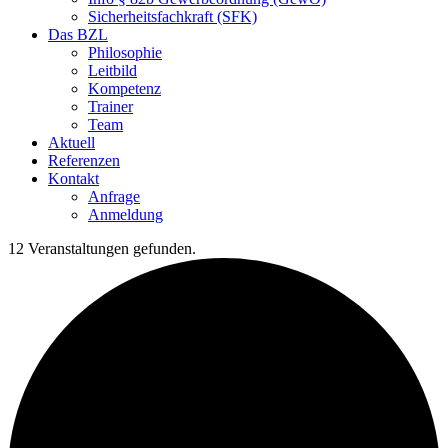
Sicherheitsfachkraft (SFK)
Das BZL
Philosophie
Leitbild
Kompetenz
Trainer
Team
Aktuell
Referenzen
Kontakt
Anfrage
Anmeldung
12 Veranstaltungen gefunden.