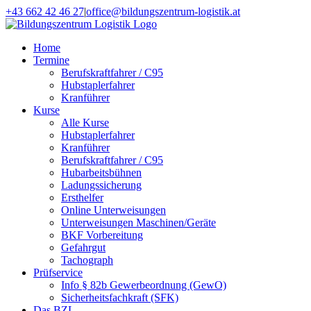
Zum
+43 662 42 46 27
|
office@bildungszentrum-logistik.at
Inhalt
Facebook
E-
springen
Mail
Home
Termine
Berufskraftfahrer / C95
Hubstaplerfahrer
Kranführer
Kurse
Alle Kurse
Hubstaplerfahrer
Kranführer
Berufskraftfahrer / C95
Hubarbeitsbühnen
Ladungssicherung
Ersthelfer
Online Unterweisungen
Unterweisungen Maschinen/Geräte
BKF Vorbereitung
Gefahrgut
Tachograph
Prüfservice
Info § 82b Gewerbeordnung (GewO)
Sicherheitsfachkraft (SFK)
Das BZL