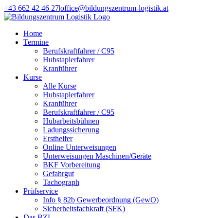
Zum
+43 662 42 46 27
|
office@bildungszentrum-logistik.at
Inhalt
Facebook
E-
springen
Mail
Home
Termine
Berufskraftfahrer / C95
Hubstaplerfahrer
Kranführer
Kurse
Alle Kurse
Hubstaplerfahrer
Kranführer
Berufskraftfahrer / C95
Hubarbeitsbühnen
Ladungssicherung
Ersthelfer
Online Unterweisungen
Unterweisungen Maschinen/Geräte
BKF Vorbereitung
Gefahrgut
Tachograph
Prüfservice
Info § 82b Gewerbeordnung (GewO)
Sicherheitsfachkraft (SFK)
Das BZL