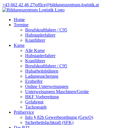
Zum
+43 662 42 46 27
|
office@bildungszentrum-logistik.at
Inhalt
Facebook
E-
springen
Mail
Home
Termine
Berufskraftfahrer / C95
Hubstaplerfahrer
Kranführer
Kurse
Alle Kurse
Hubstaplerfahrer
Kranführer
Berufskraftfahrer / C95
Hubarbeitsbühnen
Ladungssicherung
Ersthelfer
Online Unterweisungen
Unterweisungen Maschinen/Geräte
BKF Vorbereitung
Gefahrgut
Tachograph
Prüfservice
Info § 82b Gewerbeordnung (GewO)
Sicherheitsfachkraft (SFK)
Das BZL