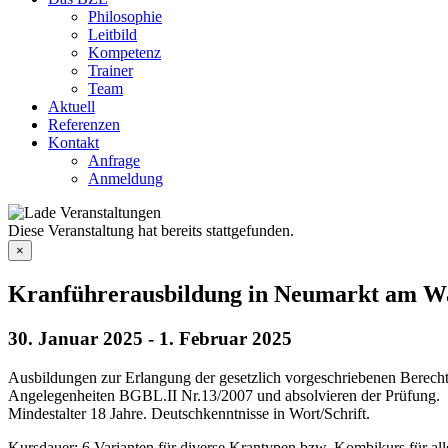
Philosophie
Leitbild
Kompetenz
Trainer
Team
Aktuell
Referenzen
Kontakt
Anfrage
Anmeldung
Diese Veranstaltung hat bereits stattgefunden.
×
Kranführerausbildung in Neumarkt am Wa
30. Januar 2025
-
1. Februar 2025
Ausbildungen zur Erlangung der gesetzlich vorgeschriebenen Berec
Angelegenheiten BGBL.II Nr.13/2007 und absolvieren der Prüfung.
Mindestalter 18 Jahre. Deutschkenntnisse in Wort/Schrift.
Kursdauer: 6 Varianten für diverse Krantypen bzw. Kombikurs für al