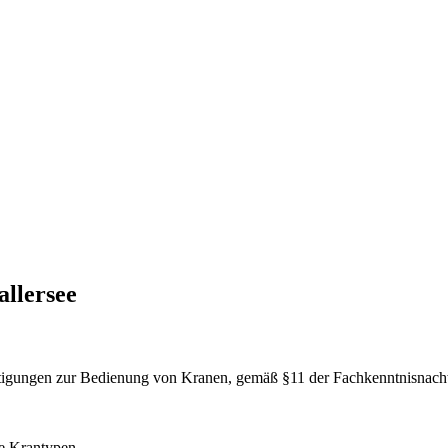
llersee
htigungen zur Bedienung von Kranen, gemäß §11 der Fachkenntnisnach
le Krantypen.