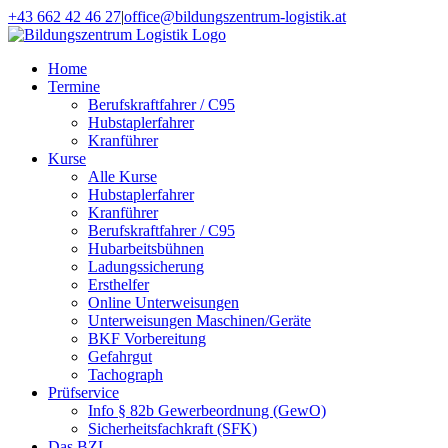
Zum
+43 662 42 46 27
|
office@bildungszentrum-logistik.at
Inhalt
Facebook
E-
springen
Mail
Home
Termine
Berufskraftfahrer / C95
Hubstaplerfahrer
Kranführer
Kurse
Alle Kurse
Hubstaplerfahrer
Kranführer
Berufskraftfahrer / C95
Hubarbeitsbühnen
Ladungssicherung
Ersthelfer
Online Unterweisungen
Unterweisungen Maschinen/Geräte
BKF Vorbereitung
Gefahrgut
Tachograph
Prüfservice
Info § 82b Gewerbeordnung (GewO)
Sicherheitsfachkraft (SFK)
Das BZL