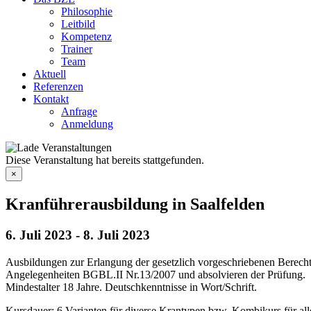
Philosophie
Leitbild
Kompetenz
Trainer
Team
Aktuell
Referenzen
Kontakt
Anfrage
Anmeldung
Diese Veranstaltung hat bereits stattgefunden.
×
Kranführerausbildung in Saalfelden
6. Juli 2023
-
8. Juli 2023
Ausbildungen zur Erlangung der gesetzlich vorgeschriebenen Berec
Angelegenheiten BGBL.II Nr.13/2007 und absolvieren der Prüfung.
Mindestalter 18 Jahre. Deutschkenntnisse in Wort/Schrift.
Kursdauer: 6 Varianten für diverse Krantypen bzw. Kombikurs für al