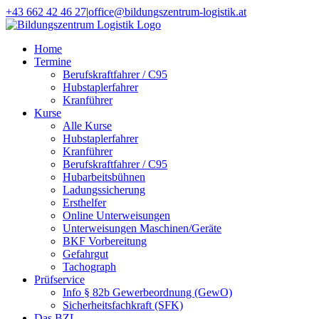
Zum
+43 662 42 46 27
|
office@bildungszentrum-logistik.at
Inhalt
Facebook
E-
springen
Mail
Home
Termine
Berufskraftfahrer / C95
Hubstaplerfahrer
Kranführer
Kurse
Alle Kurse
Hubstaplerfahrer
Kranführer
Berufskraftfahrer / C95
Hubarbeitsbühnen
Ladungssicherung
Ersthelfer
Online Unterweisungen
Unterweisungen Maschinen/Geräte
BKF Vorbereitung
Gefahrgut
Tachograph
Prüfservice
Info § 82b Gewerbeordnung (GewO)
Sicherheitsfachkraft (SFK)
Das BZL