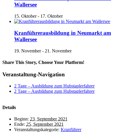
Wallersee
15. Oktober
-
17. Oktober
Kranführerausbildung in Neumarkt am
Wallersee
19. November
-
21. November
Share This Story, Choose Your Platform!
Facebook
X
Reddit
LinkedIn
Tumblr
Pinterest
Vk
E-
Veranstaltung-Navigation
Mail
2 Tage – Ausbildung zum Hubstaplerfahrer
2 Tage – Ausbildung zum Hubstaplerfahrer
Details
Beginn:
23. September 2021
Ende:
25. September 2021
Veranstaltungskategorie:
Kranführer