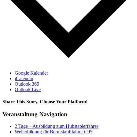
Google Kalender
iCalendar
Outlook 365
Outlook Live
Share This Story, Choose Your Platform!
Facebook
X
Reddit
LinkedIn
Tumblr
Pinterest
Vk
E-
Veranstaltung-Navigation
Mail
2 Tage – Ausbildung zum Hubstaplerfahrer
Weiterbildung für Berufskraftfahrer C95