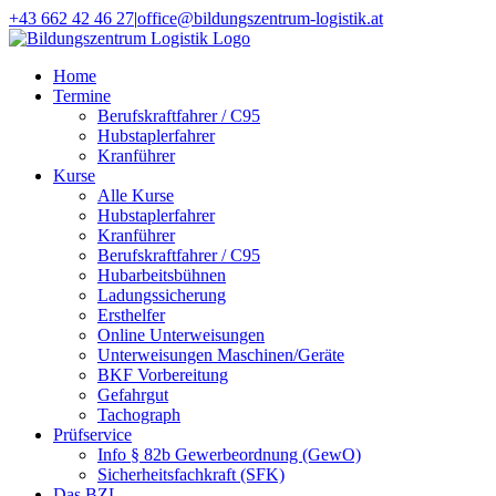
Zum
+43 662 42 46 27
|
office@bildungszentrum-logistik.at
Inhalt
Facebook
E-
springen
Mail
Home
Termine
Berufskraftfahrer / C95
Hubstaplerfahrer
Kranführer
Kurse
Alle Kurse
Hubstaplerfahrer
Kranführer
Berufskraftfahrer / C95
Hubarbeitsbühnen
Ladungssicherung
Ersthelfer
Online Unterweisungen
Unterweisungen Maschinen/Geräte
BKF Vorbereitung
Gefahrgut
Tachograph
Prüfservice
Info § 82b Gewerbeordnung (GewO)
Sicherheitsfachkraft (SFK)
Das BZL