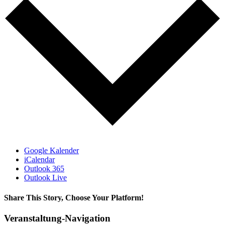
Google Kalender
iCalendar
Outlook 365
Outlook Live
Share This Story, Choose Your Platform!
Facebook
X
Reddit
LinkedIn
Tumblr
Pinterest
Vk
E-
Veranstaltung-Navigation