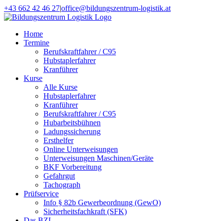
Zum
+43 662 42 46 27
|
office@bildungszentrum-logistik.at
Inhalt
Facebook
E-
springen
Mail
Home
Termine
Berufskraftfahrer / C95
Hubstaplerfahrer
Kranführer
Kurse
Alle Kurse
Hubstaplerfahrer
Kranführer
Berufskraftfahrer / C95
Hubarbeitsbühnen
Ladungssicherung
Ersthelfer
Online Unterweisungen
Unterweisungen Maschinen/Geräte
BKF Vorbereitung
Gefahrgut
Tachograph
Prüfservice
Info § 82b Gewerbeordnung (GewO)
Sicherheitsfachkraft (SFK)
Das BZL