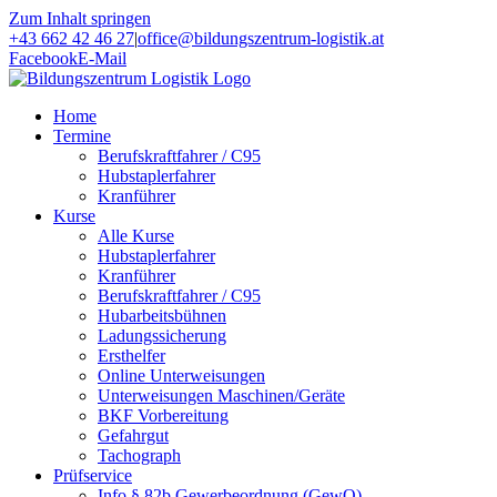
Zum Inhalt springen
+43 662 42 46 27
|
office@bildungszentrum-logistik.at
Facebook
E-Mail
Home
Termine
Berufskraftfahrer / C95
Hubstaplerfahrer
Kranführer
Kurse
Alle Kurse
Hubstaplerfahrer
Kranführer
Berufskraftfahrer / C95
Hubarbeitsbühnen
Ladungssicherung
Ersthelfer
Online Unterweisungen
Unterweisungen Maschinen/Geräte
BKF Vorbereitung
Gefahrgut
Tachograph
Prüfservice
Info § 82b Gewerbeordnung (GewO)