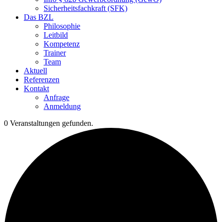
Sicherheitsfachkraft (SFK)
Das BZL
Philosophie
Leitbild
Kompetenz
Trainer
Team
Aktuell
Referenzen
Kontakt
Anfrage
Anmeldung
0 Veranstaltungen gefunden.