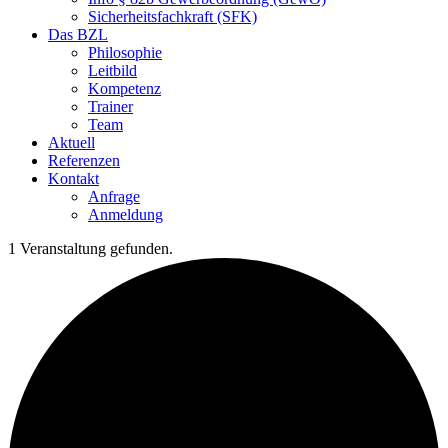
Sicherheitsfachkraft (SFK)
Das BZL
Philosophie
Leitbild
Kompetenz
Trainer
Team
Aktuell
Referenzen
Kontakt
Anfrage
Anmeldung
1 Veranstaltung gefunden.