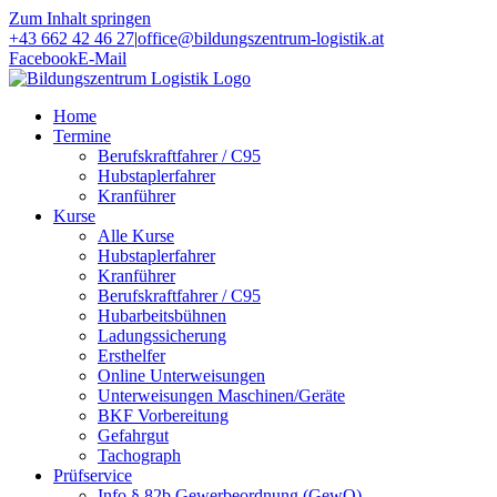
Zum Inhalt springen
+43 662 42 46 27
|
office@bildungszentrum-logistik.at
Facebook
E-Mail
Home
Termine
Berufskraftfahrer / C95
Hubstaplerfahrer
Kranführer
Kurse
Alle Kurse
Hubstaplerfahrer
Kranführer
Berufskraftfahrer / C95
Hubarbeitsbühnen
Ladungssicherung
Ersthelfer
Online Unterweisungen
Unterweisungen Maschinen/Geräte
BKF Vorbereitung
Gefahrgut
Tachograph
Prüfservice
Info § 82b Gewerbeordnung (GewO)