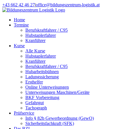
Zum
+43 662 42 46 27
|
office@bildungszentrum-logistik.at
Inhalt
Facebook
E-
springen
Mail
Home
Termine
Berufskraftfahrer / C95
Hubstaplerfahrer
Kranführer
Kurse
Alle Kurse
Hubstaplerfahrer
Kranführer
Berufskraftfahrer / C95
Hubarbeitsbühnen
Ladungssicherung
Ersthelfer
Online Unterweisungen
Unterweisungen Maschinen/Geräte
BKF Vorbereitung
Gefahrgut
Tachograph
Prüfservice
Info § 82b Gewerbeordnung (GewO)
Sicherheitsfachkraft (SFK)
Das BZL