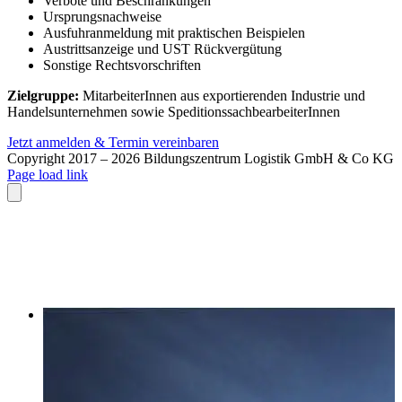
Verbote und Beschränkungen
Ursprungsnachweise
Ausfuhranmeldung mit praktischen Beispielen
Austrittsanzeige und UST Rückvergütung
Sonstige Rechtsvorschriften
Zielgruppe:
MitarbeiterInnen aus exportierenden Industrie und
Handelsunternehmen sowie SpeditionssachbearbeiterInnen
Jetzt anmelden & Termin vereinbaren
Copyright 2017 –
2026 Bildungszentrum Logistik GmbH & Co KG
Facebook
E-
Page load link
Mail
Close
Nach
oben