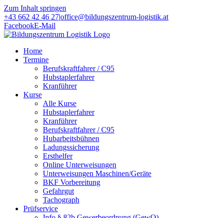
Zum Inhalt springen
+43 662 42 46 27
|
office@bildungszentrum-logistik.at
Facebook
E-Mail
Home
Termine
Berufskraftfahrer / C95
Hubstaplerfahrer
Kranführer
Kurse
Alle Kurse
Hubstaplerfahrer
Kranführer
Berufskraftfahrer / C95
Hubarbeitsbühnen
Ladungssicherung
Ersthelfer
Online Unterweisungen
Unterweisungen Maschinen/Geräte
BKF Vorbereitung
Gefahrgut
Tachograph
Prüfservice
Info § 82b Gewerbeordnung (GewO)