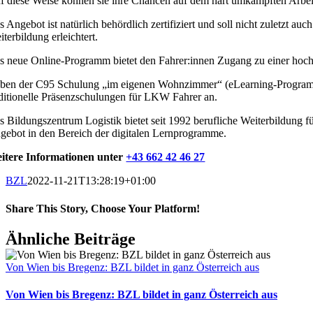
f diese Weise können sie ihre Chancen auf dem hart umkämpften Arbeit
s Angebot ist natürlich behördlich zertifiziert und soll nicht zuletzt
terbildung erleichtert.
s neue Online-Programm bietet den Fahrer:innen Zugang zu einer hoch
ben der C95 Schulung „im eigenen Wohnzimmer“ (eLearning-Programm) b
aditionelle Präsenzschulungen für LKW Fahrer an.
s Bildungszentrum Logistik bietet seit 1992 berufliche Weiterbildung für
gebot in den Bereich der digitalen Lernprogramme.
itere Informationen unter
+43 662 42 46 27
BZL
2022-11-21T13:28:19+01:00
Share This Story, Choose Your Platform!
Facebook
X
Reddit
LinkedIn
Tumblr
Pinterest
Vk
E-
Ähnliche Beiträge
Mail
Von Wien bis Bregenz: BZL bildet in ganz Österreich aus
Von Wien bis Bregenz: BZL bildet in ganz Österreich aus