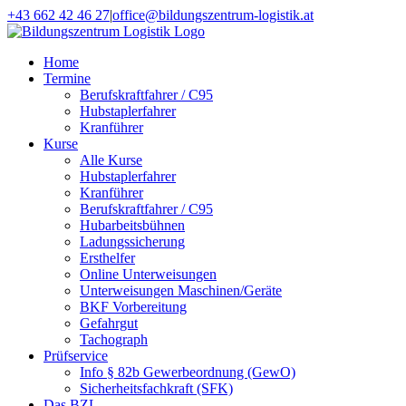
Zum
+43 662 42 46 27
|
office@bildungszentrum-logistik.at
Inhalt
Facebook
E-
springen
Mail
Home
Termine
Berufskraftfahrer / C95
Hubstaplerfahrer
Kranführer
Kurse
Alle Kurse
Hubstaplerfahrer
Kranführer
Berufskraftfahrer / C95
Hubarbeitsbühnen
Ladungssicherung
Ersthelfer
Online Unterweisungen
Unterweisungen Maschinen/Geräte
BKF Vorbereitung
Gefahrgut
Tachograph
Prüfservice
Info § 82b Gewerbeordnung (GewO)
Sicherheitsfachkraft (SFK)
Das BZL