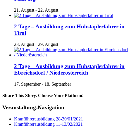
21. August
-
22. August
2 Tage – Ausbildung zum Hubstaplerfahrer in
Tirol
28. August
-
29. August
2 Tage – Ausbildung zum Hubstaplerfahrer in
Ebreichsdorf / Niederösterreich
17. September
-
18. September
Share This Story, Choose Your Platform!
Facebook
X
Reddit
LinkedIn
Tumblr
Pinterest
Vk
E-
Veranstaltung-Navigation
Mail
Kranführerausbildung 28-30/01/2021
Kranführerausbildung 11-13/02/2021