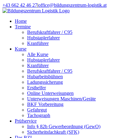
Zum
+43 662 42 46 27
|
office@bildungszentrum-logistik.at
Inhalt
Facebook
E-
springen
Mail
Home
Termine
Berufskraftfahrer / C95
Hubstaplerfahrer
Kranführer
Kurse
Alle Kurse
Hubstaplerfahrer
Kranführer
Berufskraftfahrer / C95
Hubarbeitsbühnen
Ladungssicherung
Ersthelfer
Online Unterweisungen
Unterweisungen Maschinen/Geräte
BKF Vorbereitung
Gefahrgut
Tachograph
Prüfservice
Info § 82b Gewerbeordnung (GewO)
Sicherheitsfachkraft (SFK)
Das BZL