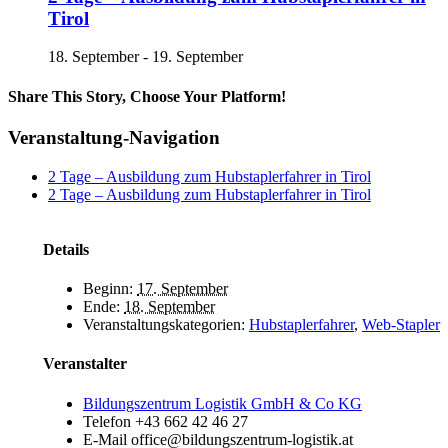
Tirol
18. September
-
19. September
Share This Story, Choose Your Platform!
Facebook
X
Reddit
LinkedIn
Tumblr
Pinterest
Vk
E-
Veranstaltung-Navigation
Mail
2 Tage – Ausbildung zum Hubstaplerfahrer in Tirol
2 Tage – Ausbildung zum Hubstaplerfahrer in Tirol
Details
Beginn:
17. September
Ende:
18. September
Veranstaltungskategorien:
Hubstaplerfahrer
,
Web-Stapler
Veranstalter
Bildungszentrum Logistik GmbH & Co KG
Telefon
+43 662 42 46 27
E-Mail
office@bildungszentrum-logistik.at