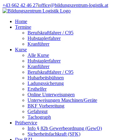
Zum
+43 662 42 46 27
|
office@bildungszentrum-logistik.at
Inhalt
Facebook
E-
springen
Mail
Home
Termine
Berufskraftfahrer / C95
Hubstaplerfahrer
Kranführer
Kurse
Alle Kurse
Hubstaplerfahrer
Kranführer
Berufskraftfahrer / C95
Hubarbeitsbühnen
Ladungssicherung
Ersthelfer
Online Unterweisungen
Unterweisungen Maschinen/Geräte
BKF Vorbereitung
Gefahrgut
Tachograph
Prüfservice
Info § 82b Gewerbeordnung (GewO)
Sicherheitsfachkraft (SFK)
Das BZL