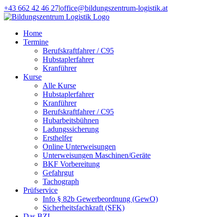
Zum
+43 662 42 46 27
|
office@bildungszentrum-logistik.at
Inhalt
Facebook
E-
springen
Mail
Home
Termine
Berufskraftfahrer / C95
Hubstaplerfahrer
Kranführer
Kurse
Alle Kurse
Hubstaplerfahrer
Kranführer
Berufskraftfahrer / C95
Hubarbeitsbühnen
Ladungssicherung
Ersthelfer
Online Unterweisungen
Unterweisungen Maschinen/Geräte
BKF Vorbereitung
Gefahrgut
Tachograph
Prüfservice
Info § 82b Gewerbeordnung (GewO)
Sicherheitsfachkraft (SFK)
Das BZL