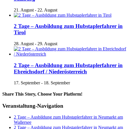
21. August
-
22. August
2 Tage – Ausbildung zum Hubstaplerfahrer in
Tirol
28. August
-
29. August
2 Tage – Ausbildung zum Hubstaplerfahrer in
Ebreichsdorf / Niederösterreich
17. September
-
18. September
Share This Story, Choose Your Platform!
Facebook
X
Reddit
LinkedIn
Tumblr
Pinterest
Vk
E-
Veranstaltung-Navigation
Mail
2 Tage – Ausbildung zum Hubstaplerfahrer in Neumarkt am
Wallersee
2 Tage – Ausbildung zum Hubstaplerfahrer in Neumarkt am