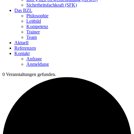
Sicherheitsfachkraft (SFK)
Das BZL
Philosophie
Leitbild
Kompetenz
Trainer
Team
Aktuell
Referenzen
Kontakt
Anfrage
Anmeldung
0 Veranstaltungen gefunden.