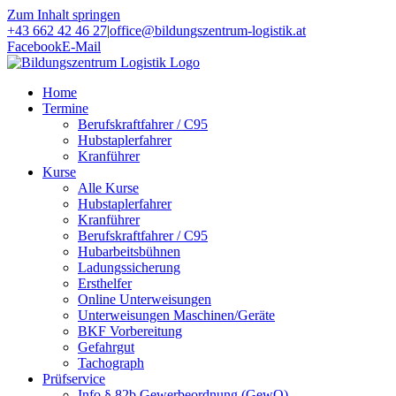
Zum Inhalt springen
+43 662 42 46 27
|
office@bildungszentrum-logistik.at
Facebook
E-Mail
Home
Termine
Berufskraftfahrer / C95
Hubstaplerfahrer
Kranführer
Kurse
Alle Kurse
Hubstaplerfahrer
Kranführer
Berufskraftfahrer / C95
Hubarbeitsbühnen
Ladungssicherung
Ersthelfer
Online Unterweisungen
Unterweisungen Maschinen/Geräte
BKF Vorbereitung
Gefahrgut
Tachograph
Prüfservice
Info § 82b Gewerbeordnung (GewO)