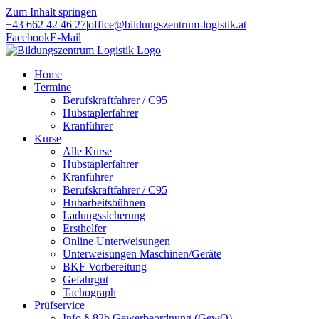
Zum Inhalt springen
+43 662 42 46 27
|
office@bildungszentrum-logistik.at
Facebook
E-Mail
Home
Termine
Berufskraftfahrer / C95
Hubstaplerfahrer
Kranführer
Kurse
Alle Kurse
Hubstaplerfahrer
Kranführer
Berufskraftfahrer / C95
Hubarbeitsbühnen
Ladungssicherung
Ersthelfer
Online Unterweisungen
Unterweisungen Maschinen/Geräte
BKF Vorbereitung
Gefahrgut
Tachograph
Prüfservice
Info § 82b Gewerbeordnung (GewO)