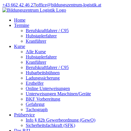
Zum
+43 662 42 46 27
|
office@bildungszentrum-logistik.at
Inhalt
Facebook
E-
springen
Mail
Home
Termine
Berufskraftfahrer / C95
Hubstaplerfahrer
Kranführer
Kurse
Alle Kurse
Hubstaplerfahrer
Kranführer
Berufskraftfahrer / C95
Hubarbeitsbühnen
Ladungssicherung
Ersthelfer
Online Unterweisungen
Unterweisungen Maschinen/Geräte
BKF Vorbereitung
Gefahrgut
Tachograph
Prüfservice
Info § 82b Gewerbeordnung (GewO)
Sicherheitsfachkraft (SFK)
Das BZL