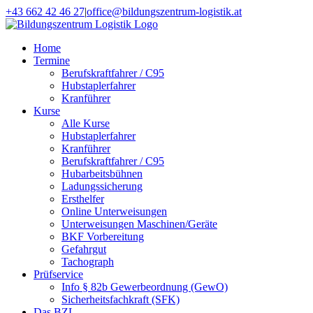
Zum
+43 662 42 46 27
|
office@bildungszentrum-logistik.at
Inhalt
Facebook
E-
springen
Mail
Home
Termine
Berufskraftfahrer / C95
Hubstaplerfahrer
Kranführer
Kurse
Alle Kurse
Hubstaplerfahrer
Kranführer
Berufskraftfahrer / C95
Hubarbeitsbühnen
Ladungssicherung
Ersthelfer
Online Unterweisungen
Unterweisungen Maschinen/Geräte
BKF Vorbereitung
Gefahrgut
Tachograph
Prüfservice
Info § 82b Gewerbeordnung (GewO)
Sicherheitsfachkraft (SFK)
Das BZL