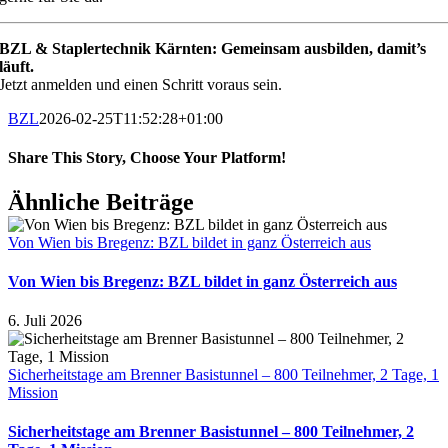
BZL & Staplertechnik Kärnten: Gemeinsam ausbilden, damit’s
läuft.
Jetzt anmelden und einen Schritt voraus sein.
BZL
2026-02-25T11:52:28+01:00
Share This Story, Choose Your Platform!
Facebook
X
Reddit
LinkedIn
Tumblr
Pinterest
Vk
E-
Ähnliche Beiträge
Mail
Von Wien bis Bregenz: BZL bildet in ganz Österreich aus
Von Wien bis Bregenz: BZL bildet in ganz Österreich aus
6. Juli 2026
Sicherheitstage am Brenner Basistunnel – 800 Teilnehmer, 2 Tage, 1
Mission
Sicherheitstage am Brenner Basistunnel – 800 Teilnehmer, 2