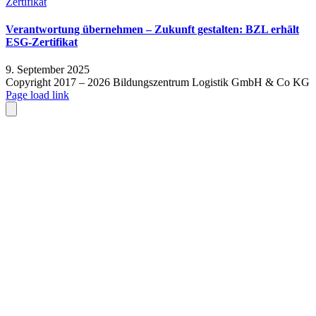
Zertifikat
Verantwortung übernehmen – Zukunft gestalten: BZL erhält
ESG-Zertifikat
9. September 2025
Copyright 2017 –
2026 Bildungszentrum Logistik GmbH & Co KG
Facebook
E-
Page load link
Mail
Close
Nach
oben