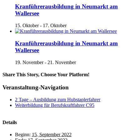
Kranführerausbildung in Neumarkt am
Wallersee
15. Oktober
-
17. Oktober
Kranführerausbildung in Neumarkt am
Wallersee
19. November
-
21. November
Share This Story, Choose Your Platform!
Facebook
X
Reddit
LinkedIn
Tumblr
Pinterest
Vk
E-
Veranstaltung-Navigation
Mail
2 Tage – Ausbildung zum Hubstaplerfahrer
Weiterbildung für Berufskraftfahrer C95
Details
Beginn:
15. September 2022