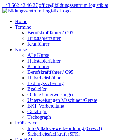
Zum
+43 662 42 46 27
|
office@bildungszentrum-logistik.at
Inhalt
Facebook
E-
springen
Mail
Home
Termine
Berufskraftfahrer / C95
Hubstaplerfahrer
Kranführer
Kurse
Alle Kurse
Hubstaplerfahrer
Kranführer
Berufskraftfahrer / C95
Hubarbeitsbühnen
Ladungssicherung
Ersthelfer
Online Unterweisungen
Unterweisungen Maschinen/Geräte
BKF Vorbereitung
Gefahrgut
Tachograph
Prüfservice
Info § 82b Gewerbeordnung (GewO)
Sicherheitsfachkraft (SFK)
Das BZL