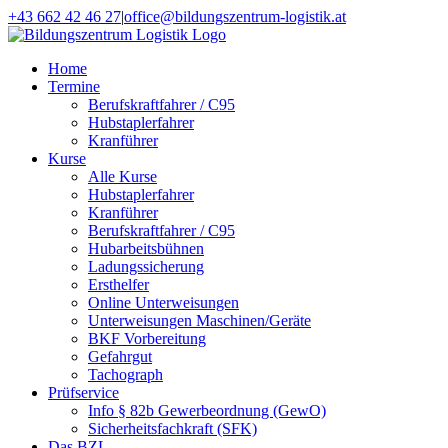
Zum
+43 662 42 46 27
|
office@bildungszentrum-logistik.at
Inhalt
Facebook
E-
springen
Mail
Home
Termine
Berufskraftfahrer / C95
Hubstaplerfahrer
Kranführer
Kurse
Alle Kurse
Hubstaplerfahrer
Kranführer
Berufskraftfahrer / C95
Hubarbeitsbühnen
Ladungssicherung
Ersthelfer
Online Unterweisungen
Unterweisungen Maschinen/Geräte
BKF Vorbereitung
Gefahrgut
Tachograph
Prüfservice
Info § 82b Gewerbeordnung (GewO)
Sicherheitsfachkraft (SFK)
Das BZL