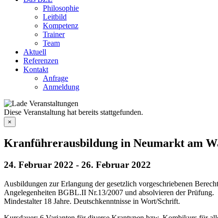
Philosophie
Leitbild
Kompetenz
Trainer
Team
Aktuell
Referenzen
Kontakt
Anfrage
Anmeldung
Diese Veranstaltung hat bereits stattgefunden.
×
Kranführerausbildung in Neumarkt am Wa
24. Februar 2022
-
26. Februar 2022
Ausbildungen zur Erlangung der gesetzlich vorgeschriebenen Berec
Angelegenheiten BGBL.II Nr.13/2007 und absolvieren der Prüfung.
Mindestalter 18 Jahre. Deutschkenntnisse in Wort/Schrift.
Kursdauer: 6 Varianten für diverse Krantypen bzw. Kombikurs für al