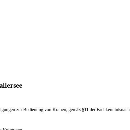
llersee
htigungen zur Bedienung von Kranen, gemäß §11 der Fachkenntnisnach
le Krantypen.