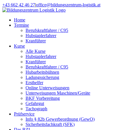
Zum
+43 662 42 46 27
|
office@bildungszentrum-logistik.at
Inhalt
Facebook
E-
springen
Mail
Home
Termine
Berufskraftfahrer / C95
Hubstaplerfahrer
Kranführer
Kurse
Alle Kurse
Hubstaplerfahrer
Kranführer
Berufskraftfahrer / C95
Hubarbeitsbühnen
Ladungssicherung
Ersthelfer
Online Unterweisungen
Unterweisungen Maschinen/Geräte
BKF Vorbereitung
Gefahrgut
Tachograph
Prüfservice
Info § 82b Gewerbeordnung (GewO)
Sicherheitsfachkraft (SFK)
Das BZL