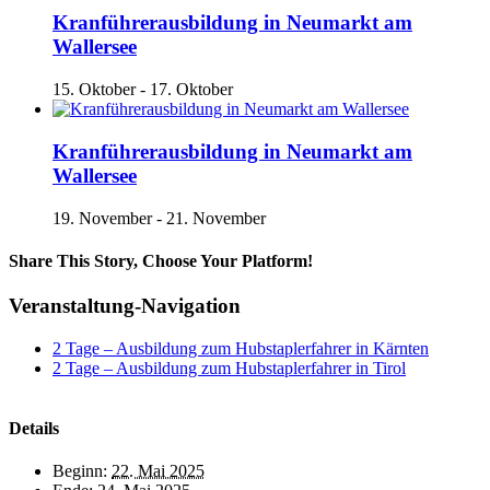
Kranführerausbildung in Neumarkt am
Wallersee
15. Oktober
-
17. Oktober
Kranführerausbildung in Neumarkt am
Wallersee
19. November
-
21. November
Share This Story, Choose Your Platform!
Facebook
X
Reddit
LinkedIn
Tumblr
Pinterest
Vk
E-
Veranstaltung-Navigation
Mail
2 Tage – Ausbildung zum Hubstaplerfahrer in Kärnten
2 Tage – Ausbildung zum Hubstaplerfahrer in Tirol
Details
Beginn:
22. Mai 2025