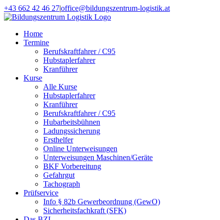
Zum
+43 662 42 46 27
|
office@bildungszentrum-logistik.at
Inhalt
Facebook
E-
springen
Mail
Home
Termine
Berufskraftfahrer / C95
Hubstaplerfahrer
Kranführer
Kurse
Alle Kurse
Hubstaplerfahrer
Kranführer
Berufskraftfahrer / C95
Hubarbeitsbühnen
Ladungssicherung
Ersthelfer
Online Unterweisungen
Unterweisungen Maschinen/Geräte
BKF Vorbereitung
Gefahrgut
Tachograph
Prüfservice
Info § 82b Gewerbeordnung (GewO)
Sicherheitsfachkraft (SFK)
Das BZL