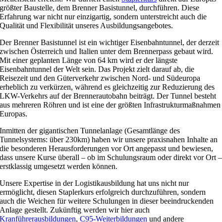
größter Baustelle, dem Brenner Basistunnel, durchführen. Diese
Erfahrung war nicht nur einzigartig, sondern unterstreicht auch die
Qualität und Flexibilität unseres Ausbildungsangebotes.
Der Brenner Basistunnel ist ein wichtiger Eisenbahntunnel, der derzeit
zwischen Österreich und Italien unter dem Brennerpass gebaut wird.
Mit einer geplanten Länge von 64 km wird er der längste
Eisenbahntunnel der Welt sein. Das Projekt zielt darauf ab, die
Reisezeit und den Güterverkehr zwischen Nord- und Südeuropa
erheblich zu verkürzen, während es gleichzeitig zur Reduzierung des
LKW-Verkehrs auf der Brennerautobahn beiträgt. Der Tunnel besteht
aus mehreren Röhren und ist eine der größten Infrastrukturmaßnahmen
Europas.
Inmitten der gigantischen Tunnelanlage (Gesamtlänge des
Tunnelsystems: über 230km) haben wir unsere praxisnahen Inhalte an
die besonderen Herausforderungen vor Ort angepasst und bewiesen,
dass unsere Kurse überall – ob im Schulungsraum oder direkt vor Ort 
erstklassig umgesetzt werden können.
Unsere Expertise in der Logistikausbildung hat uns nicht nur
ermöglicht, diesen Staplerkurs erfolgreich durchzuführen, sondern
auch die Weichen für weitere Schulungen in dieser beeindruckenden
Anlage gestellt. Zukünftig werden wir hier auch
Kranführerausbildungen
,
C95-Weiterbildungen
und andere