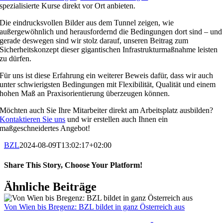
spezialisierte Kurse direkt vor Ort anbieten.
Die eindrucksvollen Bilder aus dem Tunnel zeigen, wie
außergewöhnlich und herausfordernd die Bedingungen dort sind – und
gerade deswegen sind wir stolz darauf, unseren Beitrag zum
Sicherheitskonzept dieser gigantischen Infrastrukturmaßnahme leisten
zu dürfen.
Für uns ist diese Erfahrung ein weiterer Beweis dafür, dass wir auch
unter schwierigsten Bedingungen mit Flexibilität, Qualität und einem
hohen Maß an Praxisorientierung überzeugen können.
Möchten auch Sie Ihre Mitarbeiter direkt am Arbeitsplatz ausbilden?
Kontaktieren Sie uns
und wir erstellen auch Ihnen ein
maßgeschneidertes Angebot!
BZL
2024-08-09T13:02:17+02:00
Share This Story, Choose Your Platform!
Facebook
X
Reddit
LinkedIn
Tumblr
Pinterest
Vk
E-
Ähnliche Beiträge
Mail
Von Wien bis Bregenz: BZL bildet in ganz Österreich aus