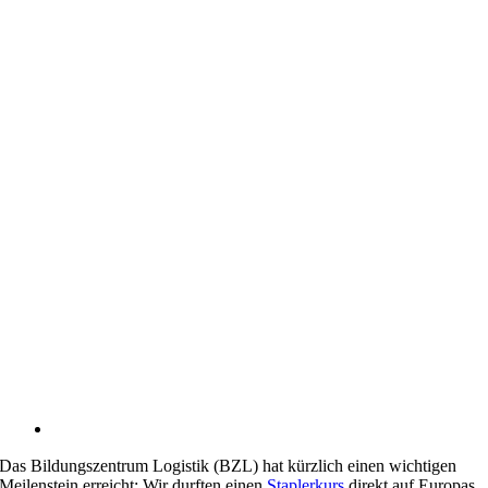
Das Bildungszentrum Logistik (BZL) hat kürzlich einen wichtigen
Meilenstein erreicht: Wir durften einen
Staplerkurs
direkt auf Europas