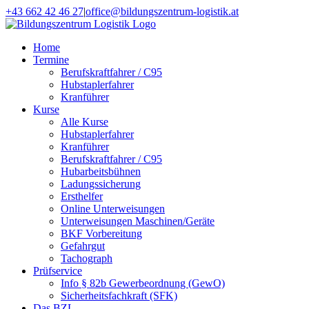
Zum
+43 662 42 46 27
|
office@bildungszentrum-logistik.at
Inhalt
Facebook
E-
springen
Mail
Home
Termine
Berufskraftfahrer / C95
Hubstaplerfahrer
Kranführer
Kurse
Alle Kurse
Hubstaplerfahrer
Kranführer
Berufskraftfahrer / C95
Hubarbeitsbühnen
Ladungssicherung
Ersthelfer
Online Unterweisungen
Unterweisungen Maschinen/Geräte
BKF Vorbereitung
Gefahrgut
Tachograph
Prüfservice
Info § 82b Gewerbeordnung (GewO)
Sicherheitsfachkraft (SFK)
Das BZL