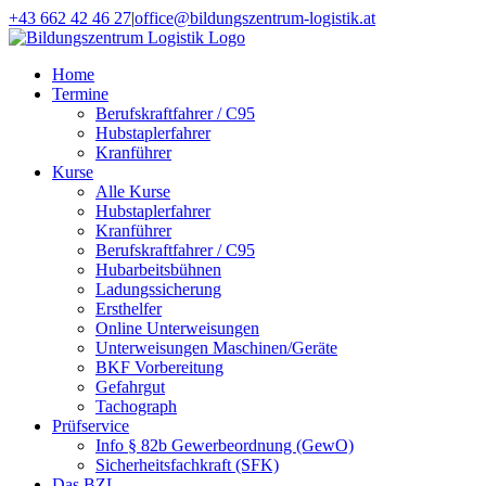
Zum
+43 662 42 46 27
|
office@bildungszentrum-logistik.at
Inhalt
Facebook
E-
springen
Mail
Home
Termine
Berufskraftfahrer / C95
Hubstaplerfahrer
Kranführer
Kurse
Alle Kurse
Hubstaplerfahrer
Kranführer
Berufskraftfahrer / C95
Hubarbeitsbühnen
Ladungssicherung
Ersthelfer
Online Unterweisungen
Unterweisungen Maschinen/Geräte
BKF Vorbereitung
Gefahrgut
Tachograph
Prüfservice
Info § 82b Gewerbeordnung (GewO)
Sicherheitsfachkraft (SFK)
Das BZL