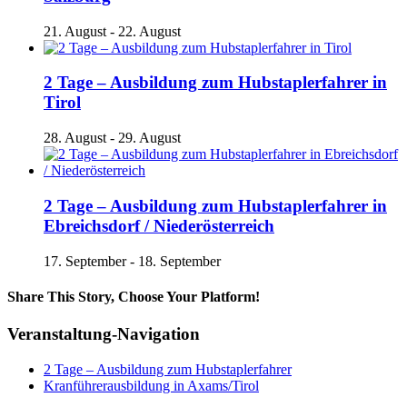
21. August
-
22. August
2 Tage – Ausbildung zum Hubstaplerfahrer in
Tirol
28. August
-
29. August
2 Tage – Ausbildung zum Hubstaplerfahrer in
Ebreichsdorf / Niederösterreich
17. September
-
18. September
Share This Story, Choose Your Platform!
Facebook
X
Reddit
LinkedIn
Tumblr
Pinterest
Vk
E-
Veranstaltung-Navigation
Mail
2 Tage – Ausbildung zum Hubstaplerfahrer
Kranführerausbildung in Axams/Tirol