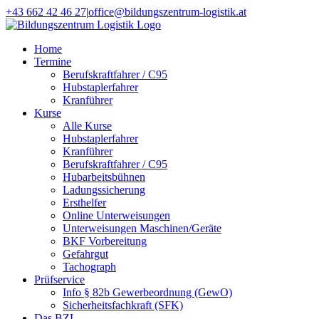
Zum
+43 662 42 46 27
|
office@bildungszentrum-logistik.at
Inhalt
Facebook
E-
springen
Mail
Home
Termine
Berufskraftfahrer / C95
Hubstaplerfahrer
Kranführer
Kurse
Alle Kurse
Hubstaplerfahrer
Kranführer
Berufskraftfahrer / C95
Hubarbeitsbühnen
Ladungssicherung
Ersthelfer
Online Unterweisungen
Unterweisungen Maschinen/Geräte
BKF Vorbereitung
Gefahrgut
Tachograph
Prüfservice
Info § 82b Gewerbeordnung (GewO)
Sicherheitsfachkraft (SFK)
Das BZL