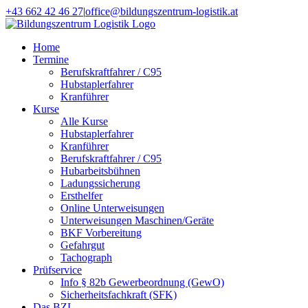
Zum
+43 662 42 46 27
|
office@bildungszentrum-logistik.at
Inhalt
Facebook
E-
springen
Mail
Home
Termine
Berufskraftfahrer / C95
Hubstaplerfahrer
Kranführer
Kurse
Alle Kurse
Hubstaplerfahrer
Kranführer
Berufskraftfahrer / C95
Hubarbeitsbühnen
Ladungssicherung
Ersthelfer
Online Unterweisungen
Unterweisungen Maschinen/Geräte
BKF Vorbereitung
Gefahrgut
Tachograph
Prüfservice
Info § 82b Gewerbeordnung (GewO)
Sicherheitsfachkraft (SFK)
Das BZL