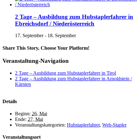
2 Tage – Ausbildung zum Hubstaplerfahrer in
Ebreichsdorf / Niederösterreich
17. September
-
18. September
Share This Story, Choose Your Platform!
Facebook
X
Reddit
LinkedIn
Tumblr
Pinterest
Vk
E-
Veranstaltung-Navigation
Mail
2 Tage – Ausbildung zum Hubstaplerfahrer in Tirol
2 Tage – Ausbildung zum Hubstaplerfahrer in Arnoldstein /
Kärnten
Details
Beginn:
26. Mai
Ende:
27. Mai
Veranstaltungskategorien:
Hubstaplerfahrer
,
Web-Stapler
Veranstaltungsort