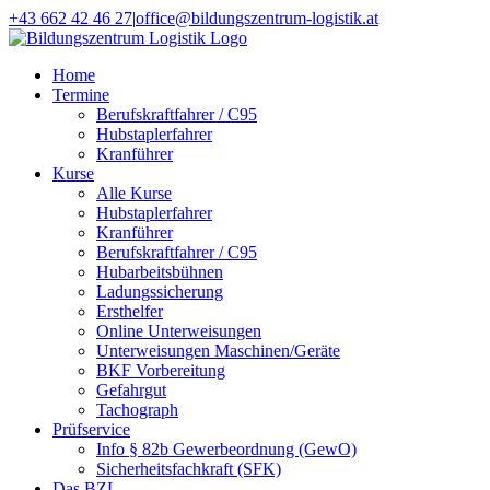
Zum
+43 662 42 46 27
|
office@bildungszentrum-logistik.at
Inhalt
Facebook
E-
springen
Mail
Home
Termine
Berufskraftfahrer / C95
Hubstaplerfahrer
Kranführer
Kurse
Alle Kurse
Hubstaplerfahrer
Kranführer
Berufskraftfahrer / C95
Hubarbeitsbühnen
Ladungssicherung
Ersthelfer
Online Unterweisungen
Unterweisungen Maschinen/Geräte
BKF Vorbereitung
Gefahrgut
Tachograph
Prüfservice
Info § 82b Gewerbeordnung (GewO)
Sicherheitsfachkraft (SFK)
Das BZL