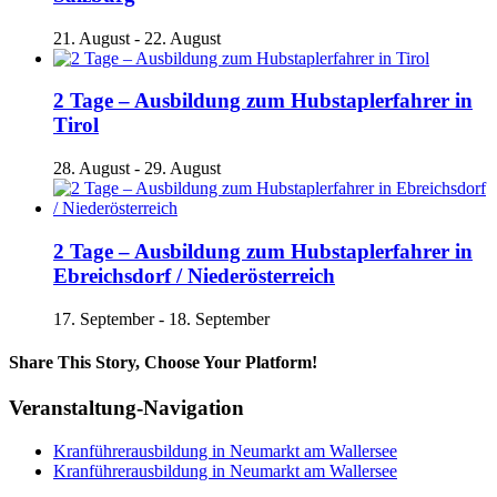
21. August
-
22. August
2 Tage – Ausbildung zum Hubstaplerfahrer in
Tirol
28. August
-
29. August
2 Tage – Ausbildung zum Hubstaplerfahrer in
Ebreichsdorf / Niederösterreich
17. September
-
18. September
Share This Story, Choose Your Platform!
Facebook
X
Reddit
LinkedIn
Tumblr
Pinterest
Vk
E-
Veranstaltung-Navigation
Mail
Kranführerausbildung in Neumarkt am Wallersee
Kranführerausbildung in Neumarkt am Wallersee