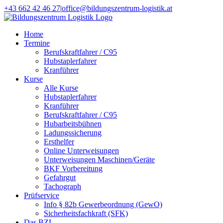
Zum
+43 662 42 46 27
|
office@bildungszentrum-logistik.at
Inhalt
Facebook
E-
springen
Mail
Home
Termine
Berufskraftfahrer / C95
Hubstaplerfahrer
Kranführer
Kurse
Alle Kurse
Hubstaplerfahrer
Kranführer
Berufskraftfahrer / C95
Hubarbeitsbühnen
Ladungssicherung
Ersthelfer
Online Unterweisungen
Unterweisungen Maschinen/Geräte
BKF Vorbereitung
Gefahrgut
Tachograph
Prüfservice
Info § 82b Gewerbeordnung (GewO)
Sicherheitsfachkraft (SFK)
Das BZL