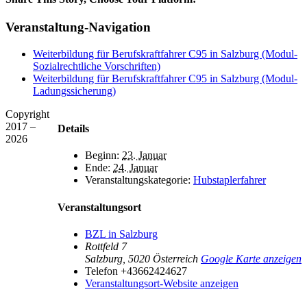
Facebook
X
Reddit
LinkedIn
Tumblr
Pinterest
Vk
E-
Veranstaltung-Navigation
Mail
Weiterbildung für Berufskraftfahrer C95 in Salzburg (Modul-
Sozialrechtliche Vorschriften)
Weiterbildung für Berufskraftfahrer C95 in Salzburg (Modul-
Ladungssicherung)
Copyright
2017 –
Details
2026
Beginn:
23. Januar
Ende:
24. Januar
Veranstaltungskategorie:
Hubstaplerfahrer
Veranstaltungsort
BZL in Salzburg
Rottfeld 7
Salzburg
,
5020
Österreich
Google Karte anzeigen
Telefon
+43662424627
Veranstaltungsort-Website anzeigen