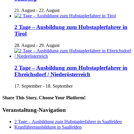
21. August
-
22. August
2 Tage – Ausbildung zum Hubstaplerfahrer in
Tirol
28. August
-
29. August
2 Tage – Ausbildung zum Hubstaplerfahrer in
Ebreichsdorf / Niederösterreich
17. September
-
18. September
Share This Story, Choose Your Platform!
Facebook
X
Reddit
LinkedIn
Tumblr
Pinterest
Vk
E-
Veranstaltung-Navigation
Mail
2 Tage – Ausbildung zum Hubstaplerfahrer in Saalfelden
Kranführerausbildung in Saalfelden