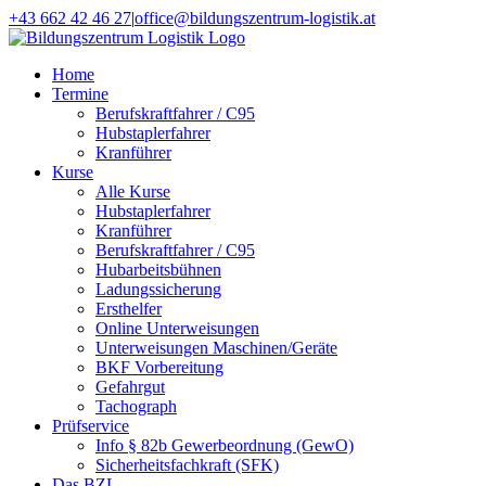
Zum
+43 662 42 46 27
|
office@bildungszentrum-logistik.at
Inhalt
Facebook
E-
springen
Mail
Home
Termine
Berufskraftfahrer / C95
Hubstaplerfahrer
Kranführer
Kurse
Alle Kurse
Hubstaplerfahrer
Kranführer
Berufskraftfahrer / C95
Hubarbeitsbühnen
Ladungssicherung
Ersthelfer
Online Unterweisungen
Unterweisungen Maschinen/Geräte
BKF Vorbereitung
Gefahrgut
Tachograph
Prüfservice
Info § 82b Gewerbeordnung (GewO)
Sicherheitsfachkraft (SFK)
Das BZL