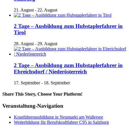
21. August
-
22. August
2 Tage – Ausbildung zum Hubstaplerfahrer in
Tirol
28. August
-
29. August
2 Tage – Ausbildung zum Hubstaplerfahrer in
Ebreichsdorf / Niederösterreich
17. September
-
18. September
Share This Story, Choose Your Platform!
Facebook
X
Reddit
LinkedIn
Tumblr
Pinterest
Vk
E-
Veranstaltung-Navigation
Mail
Kranführerausbildung in Neumarkt am Wallersee
Weiterbildung für Berufskraftfahrer C95 in Salzburg