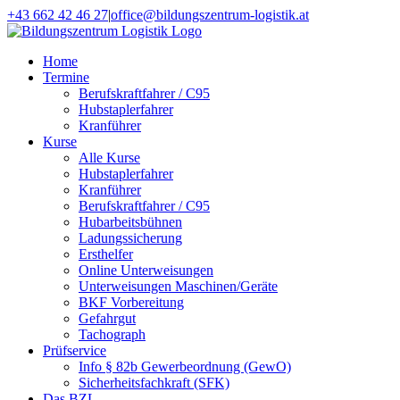
Zum
+43 662 42 46 27
|
office@bildungszentrum-logistik.at
Inhalt
Facebook
E-
springen
Mail
Home
Termine
Berufskraftfahrer / C95
Hubstaplerfahrer
Kranführer
Kurse
Alle Kurse
Hubstaplerfahrer
Kranführer
Berufskraftfahrer / C95
Hubarbeitsbühnen
Ladungssicherung
Ersthelfer
Online Unterweisungen
Unterweisungen Maschinen/Geräte
BKF Vorbereitung
Gefahrgut
Tachograph
Prüfservice
Info § 82b Gewerbeordnung (GewO)
Sicherheitsfachkraft (SFK)
Das BZL